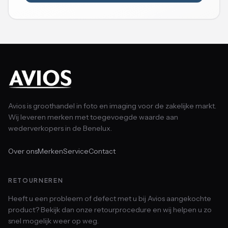
Avios is groothandel in foto en imaging voor de zakelijke markt.
Wij leveren merken met toegevoegde waarde aan
wederverkopers in de Benelux.
Over ons
Merken
Service
Contact
RETOURNEREN
Heeft u een probleem of defect met u bij Avios aangekochte
product? Bekijk dan onze retourprocedure en wij helpen u zo
snel mogelijk weer op weg.