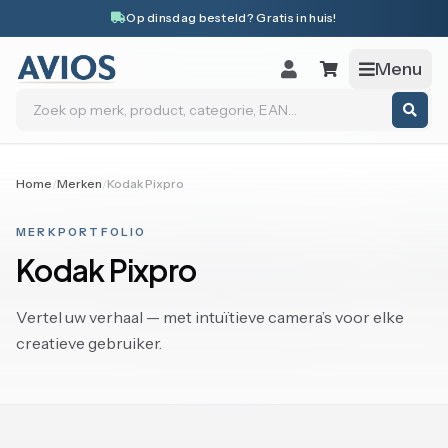
Naar inhoud
Op dinsdag besteld? Gratis in huis!
Menu
Zoeken
Home
/
Merken
/
Kodak Pixpro
MERKPORTFOLIO
Kodak Pixpro
Vertel uw verhaal — met intuïtieve camera’s voor elke
creatieve gebruiker.