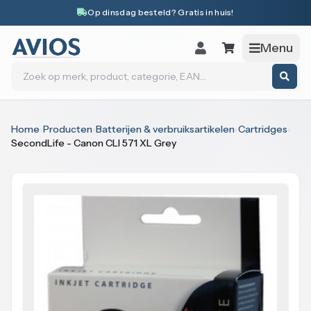
Naar inhoud
Op dinsdag besteld? Gratis in huis!
Menu
Zoeken
Home
›
Producten
›
Batterijen & verbruiksartikelen
›
Cartridges
›
SecondLife - Canon CLI 571 XL Grey