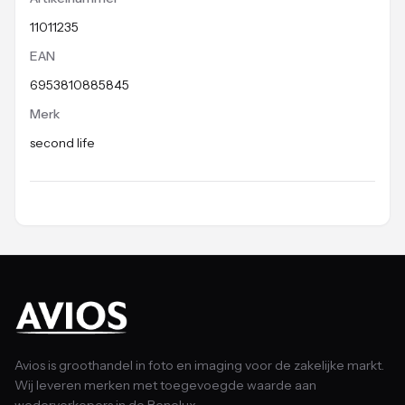
11011235
EAN
6953810885845
Merk
second life
Avios is groothandel in foto en imaging voor de zakelijke markt.
Wij leveren merken met toegevoegde waarde aan