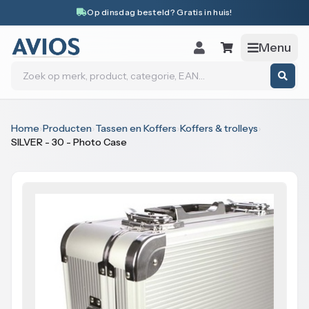
Naar inhoud
Op dinsdag besteld? Gratis in huis!
Menu
Zoeken
Home
›
Producten
›
Tassen en Koffers
›
Koffers & trolleys
›
SILVER - 30 - Photo Case