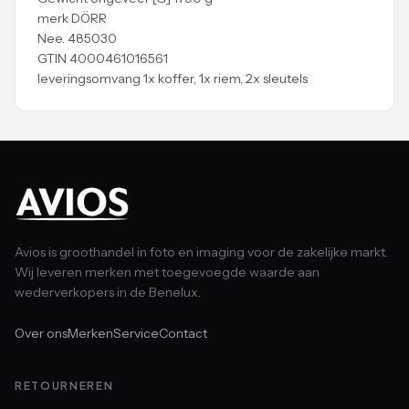
merk DÖRR
Nee. 485030
GTIN 4000461016561
leveringsomvang 1x koffer, 1x riem, 2x sleutels
Avios is groothandel in foto en imaging voor de zakelijke markt.
Wij leveren merken met toegevoegde waarde aan
wederverkopers in de Benelux.
Over ons
Merken
Service
Contact
RETOURNEREN