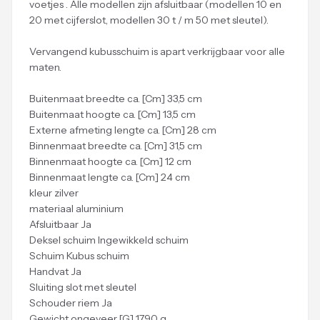
voetjes . Alle modellen zijn afsluitbaar (modellen 10 en
20 met cijferslot, modellen 30 t / m 50 met sleutel).
Vervangend kubusschuim is apart verkrijgbaar voor alle
maten.
Buitenmaat breedte ca. [Cm] 33,5 cm
Buitenmaat hoogte ca. [Cm] 13,5 cm
Externe afmeting lengte ca. [Cm] 28 cm
Binnenmaat breedte ca. [Cm] 31,5 cm
Binnenmaat hoogte ca. [Cm] 12 cm
Binnenmaat lengte ca. [Cm] 24 cm
kleur zilver
materiaal aluminium
Afsluitbaar Ja
Deksel schuim Ingewikkeld schuim
Schuim Kubus schuim
Handvat Ja
Sluiting slot met sleutel
Schouder riem Ja
Gewicht ongeveer [G] 1790 g