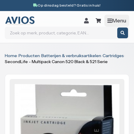
Naar inhoud
Op dinsdag besteld? Gratis in huis!
Menu
Zoeken
Home
›
Producten
›
Batterijen & verbruiksartikelen
›
Cartridges
›
SecondLife - Multipack Canon 520 Black & 521 Serie