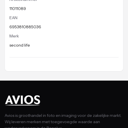
11011089
EAN
6953810885036
Merk
second life
Avios is groothandel in foto en imaging voor de zakelijke markt.
Wij leveren merken met toegevoegde waarde aan