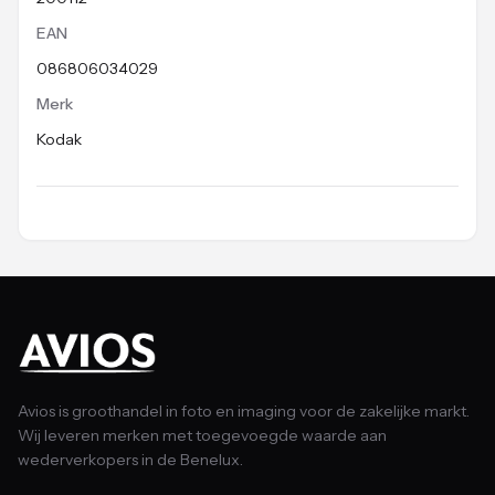
EAN
086806034029
Merk
Kodak
Avios is groothandel in foto en imaging voor de zakelijke markt.
Wij leveren merken met toegevoegde waarde aan
wederverkopers in de Benelux.