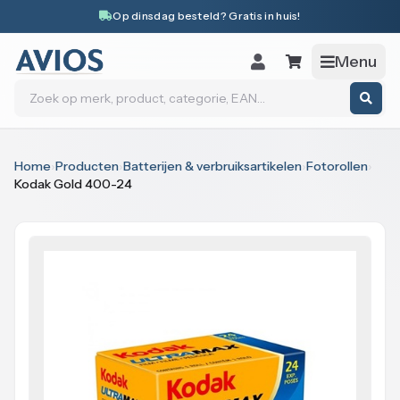
Naar inhoud
Op dinsdag besteld? Gratis in huis!
Menu
Zoeken
Home
›
Producten
›
Batterijen & verbruiksartikelen
›
Fotorollen
›
Kodak Gold 400-24