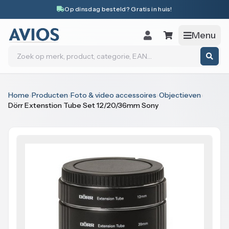
Naar inhoud
Op dinsdag besteld? Gratis in huis!
Menu
Zoeken
Home
›
Producten
›
Foto & video accessoires
›
Objectieven
›
Dörr Extenstion Tube Set 12/20/36mm Sony