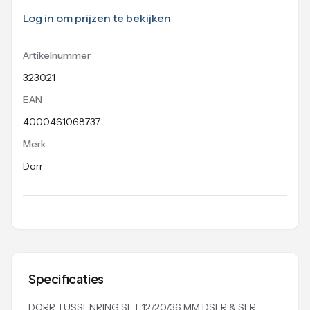
Log in om prijzen te bekijken
Artikelnummer
323021
EAN
4000461068737
Merk
Dörr
Specificaties
DÖRR TUSSENRING SET 12/20/36 MM DSLR & SLR