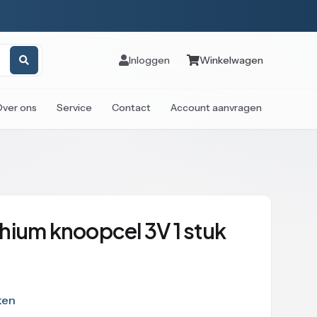
Inloggen
Winkelwagen
Over ons
Service
Contact
Account aanvragen
hium knoopcel 3V 1 stuk
ken