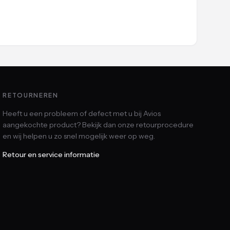
RETOURNEREN
Heeft u een probleem of defect met u bij Avios
aangekochte product? Bekijk dan onze retourprocedure
en wij helpen u zo snel mogelijk weer op weg.
Retour en service informatie