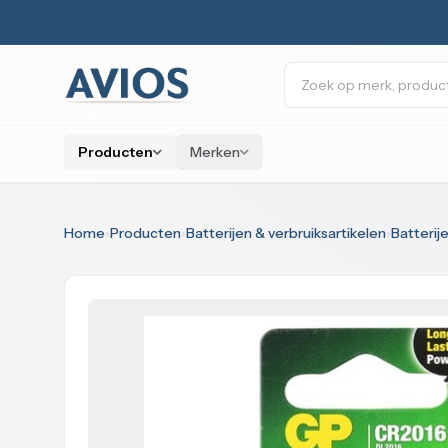
Naar inhoud
Zoeken
Producten
Merken
Home
›
Producten
›
Batterijen & verbruiksartikelen
›
Batterij