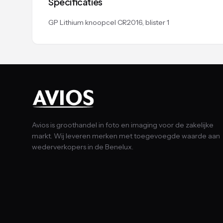
Specificaties
GP Lithium knoopcel CR2016, blister 1
Avios is groothandel in foto en imaging voor de zakelijke
markt. Wij leveren merken met toegevoegde waarde aan
wederverkopers in de Benelux.