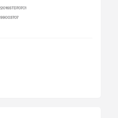
2016STD707C1
199003707