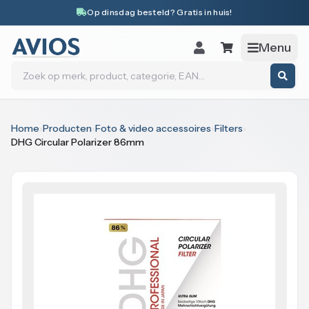
Naar inhoud
Op dinsdag besteld? Gratis in huis!
Menu
Zoeken
Home
›
Producten
›
Foto & video accessoires
›
Filters
›
DHG Circular Polarizer 86mm