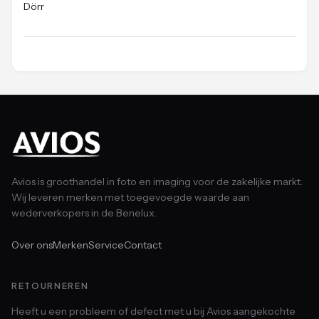
Dörr
Avios is groothandel in foto en imaging voor de zakelijke markt.
Wij leveren merken met toegevoegde waarde aan
wederverkopers in de Benelux.
Over ons
Merken
Service
Contact
RETOURNEREN
Heeft u een probleem of defect met u bij Avios aangekochte