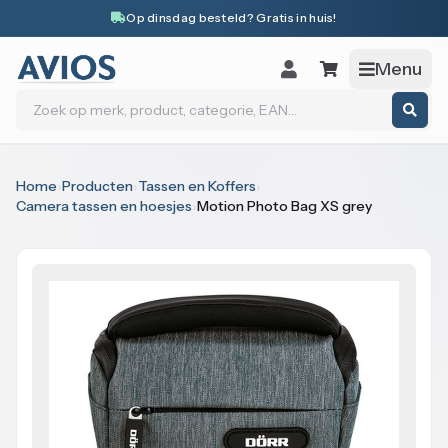
Naar inhoud
Op dinsdag besteld? Gratis in huis!
Menu
Zoeken
Home
›
Producten
›
Tassen en Koffers
›
Camera tassen en hoesjes
›
Motion Photo Bag XS grey