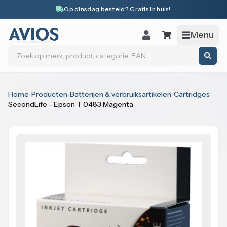
Naar inhoud
Op dinsdag besteld? Gratis in huis!
Menu
Zoeken
Home
›
Producten
›
Batterijen & verbruiksartikelen
›
Cartridges
›
SecondLife - Epson T 0483 Magenta