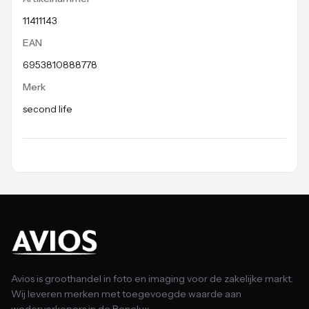
11411143
EAN
6953810888778
Merk
second life
Avios is groothandel in foto en imaging voor de zakelijke markt.
Wij leveren merken met toegevoegde waarde aan