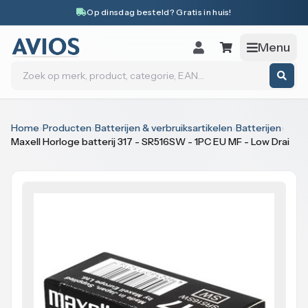
Naar inhoud
Op dinsdag besteld? Gratis in huis!
Menu
Zoeken
Home
›
Producten
›
Batterijen & verbruiksartikelen
›
Batterijen
›
Maxell Horloge batterij 317 - SR516SW - 1PC EU MF - Low Drai