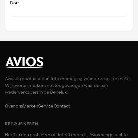
Dörr
Avios is groothandel in foto en imaging voor de zakelijke markt.
Wij leveren merken met toegevoegde waarde aan
wederverkopers in de Benelux.
Over ons
Merken
Service
Contact
RETOURNEREN
Heeft u een probleem of defect met u bij Avios aangekochte