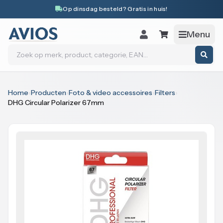
Naar inhoud
Op dinsdag besteld? Gratis in huis!
Menu
Zoeken
Home
›
Producten
›
Foto & video accessoires
›
Filters
›
DHG Circular Polarizer 67mm