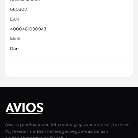
880303
EAN
4000461090943
Merk
Dörr
Avios is groothandel in foto en imaging voor de zakelijke markt.
Wij leveren merken met toegevoegde waarde aan