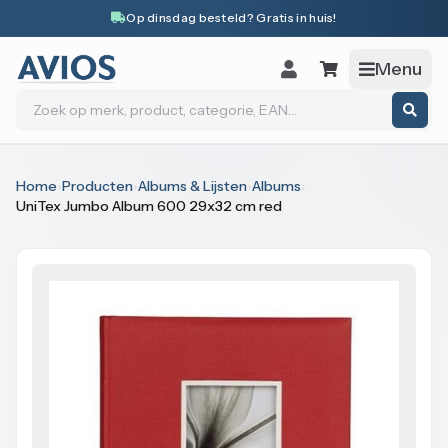
Naar inhoud
Op dinsdag besteld? Gratis in huis!
Menu
Zoeken
Home
›
Producten
›
Albums & Lijsten
›
Albums
›
UniTex Jumbo Album 600 29x32 cm red