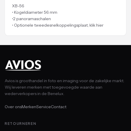
XB-56
• Kogeldiameter 56 mm
•2 panoramaschalen
• Optionele tweedesnelkoppelingsplaat, klik hier
Avios is groothandel in foto en imaging voor de zakelijke markt.
Wij leveren merken met toegevoegde waarde aan
wederverkopers in de Benelux.
Over ons
Merken
Service
Contact
RETOURNEREN