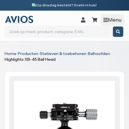
Naar inhoud
Op dinsdag besteld? Gratis in huis!
Menu
Zoeken
Home
›
Producten
›
Statieven & toebehoren
›
Balhoofden
›
Highlights XB-45 Ball Head