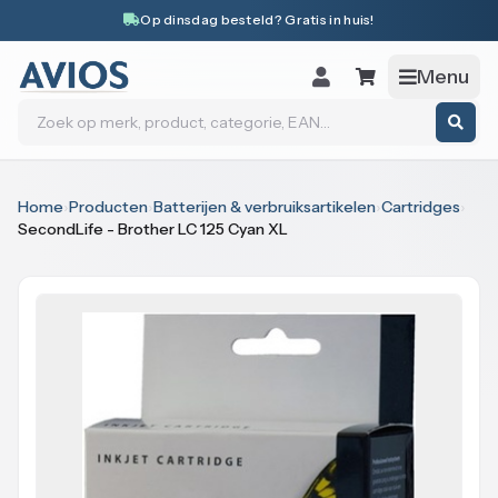
Naar inhoud
Op dinsdag besteld? Gratis in huis!
Menu
Zoeken
Home
›
Producten
›
Batterijen & verbruiksartikelen
›
Cartridges
›
SecondLife - Brother LC 125 Cyan XL