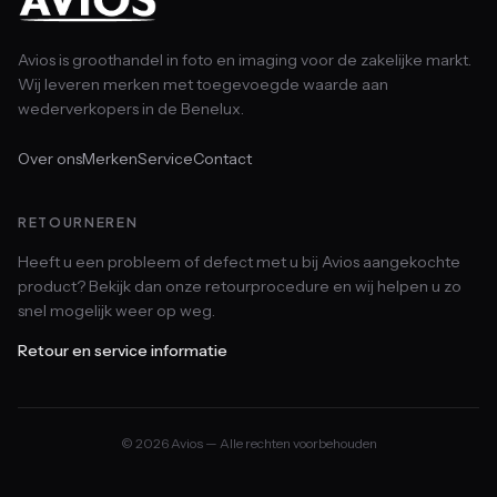
Avios is groothandel in foto en imaging voor de zakelijke markt.
Wij leveren merken met toegevoegde waarde aan
wederverkopers in de Benelux.
Over ons
Merken
Service
Contact
RETOURNEREN
Heeft u een probleem of defect met u bij Avios aangekochte
product? Bekijk dan onze retourprocedure en wij helpen u zo
snel mogelijk weer op weg.
Retour en service informatie
© 2026 Avios — Alle rechten voorbehouden