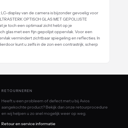
LC-display van de camera is bijzonder gevoelig voor
elend. ULTRASTERK OPTISCH GLAS MET GEPOLIJSTE
 je toch een optimaal zicht hebt op je
 glas met een fijn gepolijst oppervlak. Voor een
lak vermindert zichtbaar spiegeling en reflecties. In
erdoor kunt u zelfs in de zon een contrastrijk, scherp
RETOURNEREN
Heeft u een probleem of defect met u bij Avios
aangekochte product? Bekijk dan onze retourprocedure
en wij helpen u zo snel mogelijk weer op weg.
Retour en service informatie