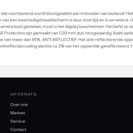
t voortdurend wordt blootgesteld aan invloeden van buitenaf. Het 
eren van een beschadigd beeldscherm is duur, kost tijd en is verv
era kunt genieten, moet u het display beschermen. Het liefst zo dat
 Protectors zijn gemaakt van 0,33 mm dun, hoogwaardig Asahi optisch
e van meer dan 95%. ANTI-REFLECTIEF: Het anti-reflecterende opperv
tireflectiecoating slechts ca. 2% van het oppervlak gereflecteerd. Hi
INFORMATIE
Over ons
Merken
Service
Contact