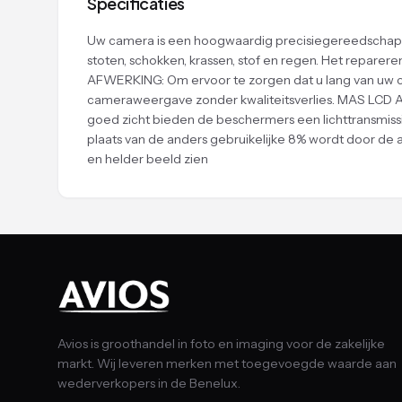
Specificaties
Uw camera is een hoogwaardig precisiegereedschap da
stoten, schokken, krassen, stof en regen. Het repar
AFWERKING: Om ervoor te zorgen dat u lang van uw cam
cameraweergave zonder kwaliteitsverlies. MAS LCD AR
goed zicht bieden de beschermers een lichttransmissi
plaats van de anders gebruikelijke 8% wordt door de an
en helder beeld zien
Avios is groothandel in foto en imaging voor de zakelijke
markt. Wij leveren merken met toegevoegde waarde aan
wederverkopers in de Benelux.