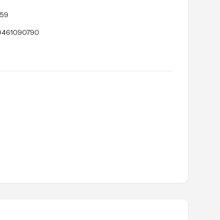
59
461090790