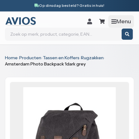
Naar inhoud
Op dinsdag besteld? Gratis in huis!
Menu
Zoeken
Home
›
Producten
›
Tassen en Koffers
›
Rugzakken
›
Amsterdam Photo Backpack 1dark grey