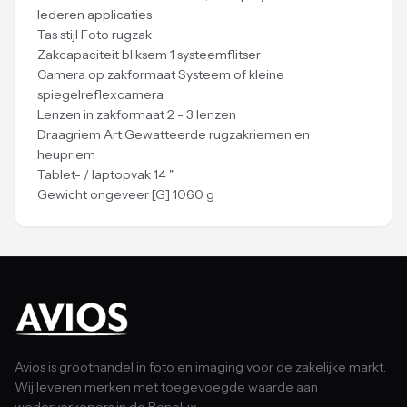
lederen applicaties
Tas stijl Foto rugzak
Zakcapaciteit bliksem 1 systeemflitser
Camera op zakformaat Systeem of kleine
spiegelreflexcamera
Lenzen in zakformaat 2 - 3 lenzen
Draagriem Art Gewatteerde rugzakriemen en
heupriem
Tablet- / laptopvak 14 "
Gewicht ongeveer [G] 1060 g
Avios is groothandel in foto en imaging voor de zakelijke markt.
Wij leveren merken met toegevoegde waarde aan