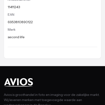
11411243
EAN
6953810890122
Merk
second life
Avios is groothandel in foto en imaging voor de zakelijke markt.
Wij leveren merken met toegevoegde waarde aan