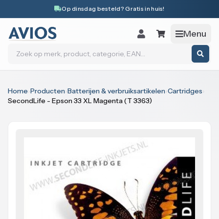
Naar inhoud
Op dinsdag besteld? Gratis in huis!
Menu
Zoeken
Home
›
Producten
›
Batterijen & verbruiksartikelen
›
Cartridges
›
SecondLife - Epson 33 XL Magenta (T 3363)