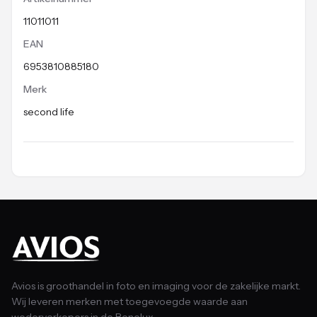
11011011
EAN
6953810885180
Merk
second life
Avios is groothandel in foto en imaging voor de zakelijke markt.
Wij leveren merken met toegevoegde waarde aan