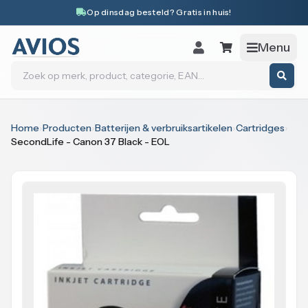
Naar inhoud
Op dinsdag besteld? Gratis in huis!
Menu
Zoeken
Home
›
Producten
›
Batterijen & verbruiksartikelen
›
Cartridges
›
SecondLife - Canon 37 Black - EOL