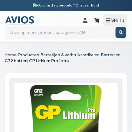
Naar inhoud
Op dinsdag besteld? Gratis in huis!
Menu
Zoeken
Home
›
Producten
›
Batterijen & verbruiksartikelen
›
Batterijen
›
CR2 batterij GP Lithium Pro 1 stuk