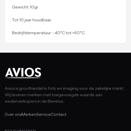
Gewicht: 10gr.
Tot 10 jaar houdbaar.
Bedrijfstemperatuur: -40°C tot +60°C.
Avios is groothandel in foto en imaging voor de zakelijke markt.
Wij leveren merken met toegevoegde waarde aan
wederverkopers in de Benelux.
Over ons
Merken
Service
Contact