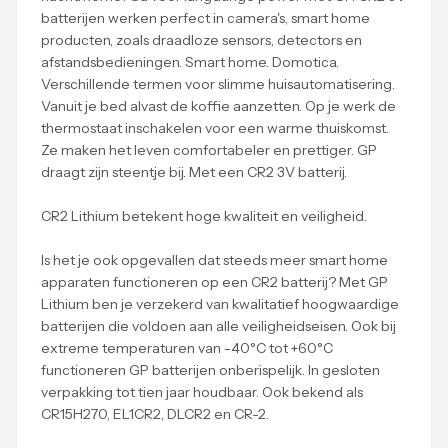
batterijen werken perfect in camera's, smart home
producten, zoals draadloze sensors, detectors en
afstandsbedieningen. Smart home. Domotica.
Verschillende termen voor slimme huisautomatisering.
Vanuit je bed alvast de koffie aanzetten. Op je werk de
thermostaat inschakelen voor een warme thuiskomst.
Ze maken het leven comfortabeler en prettiger. GP
draagt zijn steentje bij. Met een CR2 3V batterij.
CR2 Lithium betekent hoge kwaliteit en veiligheid.
Is het je ook opgevallen dat steeds meer smart home
apparaten functioneren op een CR2 batterij? Met GP
Lithium ben je verzekerd van kwalitatief hoogwaardige
batterijen die voldoen aan alle veiligheidseisen. Ook bij
extreme temperaturen van -40°C tot +60°C
functioneren GP batterijen onberispelijk. In gesloten
verpakking tot tien jaar houdbaar. Ook bekend als
CR15H270, EL1CR2, DLCR2 en CR-2.