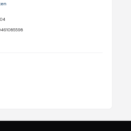
ken
04
461085598