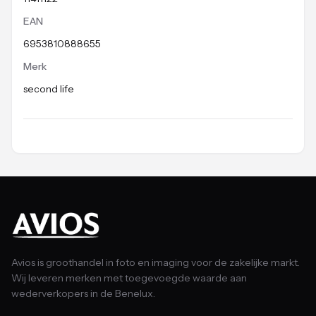
EAN
6953810888655
Merk
second life
Avios is groothandel in foto en imaging voor de zakelijke markt.
Wij leveren merken met toegevoegde waarde aan
wederverkopers in de Benelux.