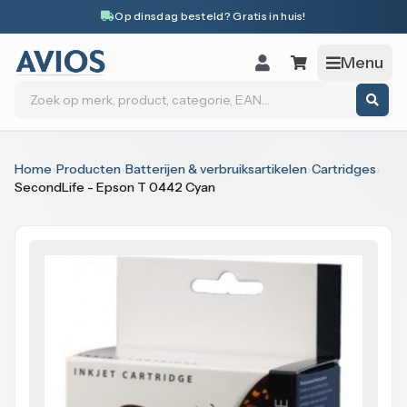
Naar inhoud
Op dinsdag besteld? Gratis in huis!
Menu
Zoeken
Home
›
Producten
›
Batterijen & verbruiksartikelen
›
Cartridges
›
SecondLife - Epson T 0442 Cyan