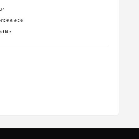
124
810885609
d life