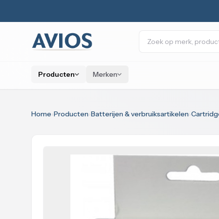
Naar inhoud
Zoeken
Producten
Merken
Home
›
Producten
›
Batterijen & verbruiksartikelen
›
Cartridg