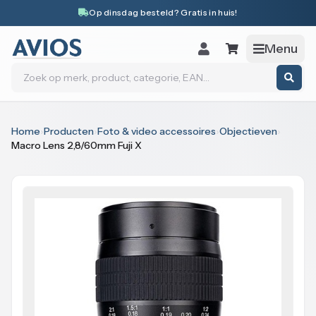
Naar inhoud
Op dinsdag besteld? Gratis in huis!
Menu
Zoeken
Home
›
Producten
›
Foto & video accessoires
›
Objectieven
›
Macro Lens 2,8/60mm Fuji X