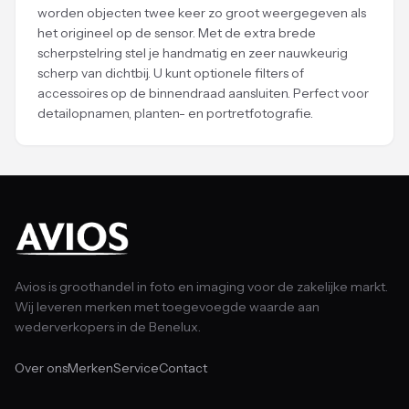
worden objecten twee keer zo groot weergegeven als
het origineel op de sensor. Met de extra brede
scherpstelring stel je handmatig en zeer nauwkeurig
scherp van dichtbij. U kunt optionele filters of
accessoires op de binnendraad aansluiten. Perfect voor
detailopnamen, planten- en portretfotografie.
Avios is groothandel in foto en imaging voor de zakelijke markt.
Wij leveren merken met toegevoegde waarde aan
wederverkopers in de Benelux.
Over ons
Merken
Service
Contact