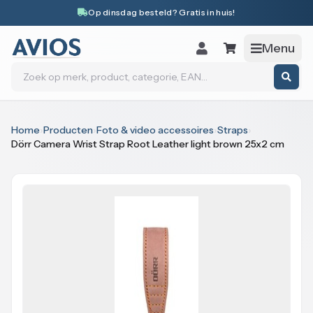
Naar inhoud
Op dinsdag besteld? Gratis in huis!
Menu
Zoeken
Home
›
Producten
›
Foto & video accessoires
›
Straps
›
Dörr Camera Wrist Strap Root Leather light brown 25x2 cm