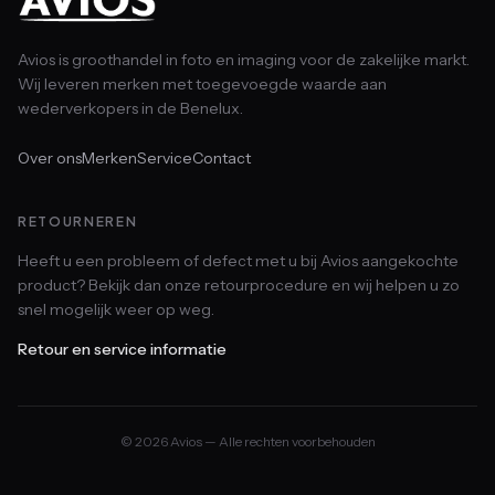
Avios is groothandel in foto en imaging voor de zakelijke markt.
Wij leveren merken met toegevoegde waarde aan
wederverkopers in de Benelux.
Over ons
Merken
Service
Contact
RETOURNEREN
Heeft u een probleem of defect met u bij Avios aangekochte
product? Bekijk dan onze retourprocedure en wij helpen u zo
snel mogelijk weer op weg.
Retour en service informatie
© 2026 Avios — Alle rechten voorbehouden