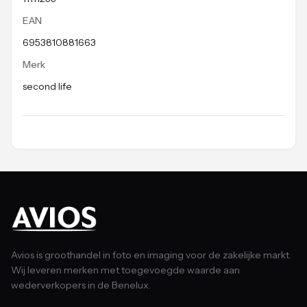
EAN
6953810881663
Merk
second life
Avios is groothandel in foto en imaging voor de zakelijke markt.
Wij leveren merken met toegevoegde waarde aan
wederverkopers in de Benelux.