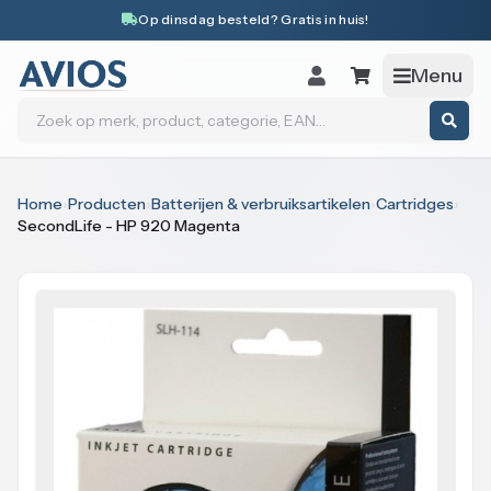
Naar inhoud
Op dinsdag besteld? Gratis in huis!
Menu
Zoeken
Home
›
Producten
›
Batterijen & verbruiksartikelen
›
Cartridges
›
SecondLife - HP 920 Magenta