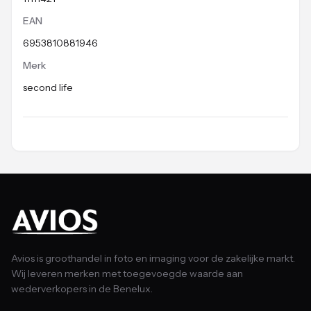
EAN
6953810881946
Merk
second life
Avios is groothandel in foto en imaging voor de zakelijke markt.
Wij leveren merken met toegevoegde waarde aan
wederverkopers in de Benelux.