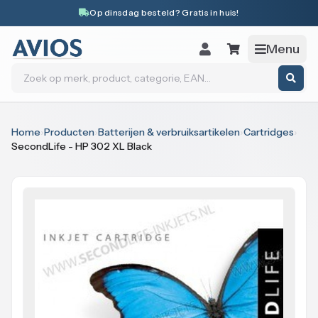
Naar inhoud
Op dinsdag besteld? Gratis in huis!
Menu
Zoeken
Home
›
Producten
›
Batterijen & verbruiksartikelen
›
Cartridges
›
SecondLife - HP 302 XL Black