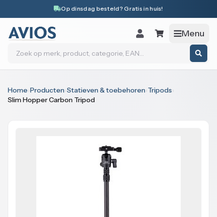
Naar inhoud
Op dinsdag besteld? Gratis in huis!
Menu
Zoeken
Home
›
Producten
›
Statieven & toebehoren
›
Tripods
›
Slim Hopper Carbon Tripod