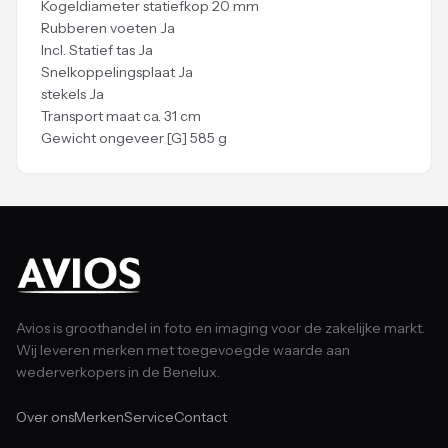
Kogeldiameter statiefkop 20 mm
Rubberen voeten Ja
Incl. Statief tas Ja
Snelkoppelingsplaat Ja
stekels Ja
Transport maat ca. 31 cm
Gewicht ongeveer [G] 585 g
Avios is groothandel in foto en imaging voor de zakelijke markt.
Wij leveren merken met toegevoegde waarde aan
wederverkopers in de Benelux.
Over ons
Merken
Service
Contact