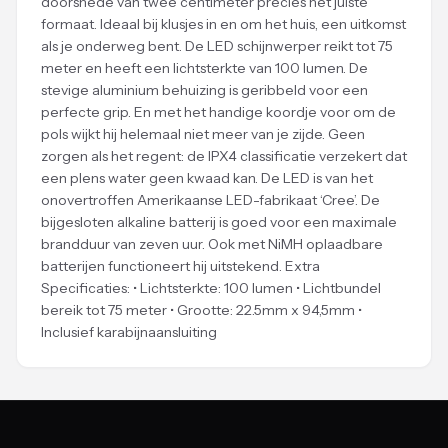
doorsnede van twee centimeter precies het juiste
formaat. Ideaal bij klusjes in en om het huis, een uitkomst
als je onderweg bent. De LED schijnwerper reikt tot 75
meter en heeft een lichtsterkte van 100 lumen. De
stevige aluminium behuizing is geribbeld voor een
perfecte grip. En met het handige koordje voor om de
pols wijkt hij helemaal niet meer van je zijde. Geen
zorgen als het regent: de IPX4 classificatie verzekert dat
een plens water geen kwaad kan. De LED is van het
onovertroffen Amerikaanse LED-fabrikaat ‘Cree’. De
bijgesloten alkaline batterij is goed voor een maximale
brandduur van zeven uur. Ook met NiMH oplaadbare
batterijen functioneert hij uitstekend. Extra
Specificaties: • Lichtsterkte: 100 lumen • Lichtbundel
bereik tot 75 meter • Grootte: 22.5mm x 94,5mm •
Inclusief karabijnaansluiting