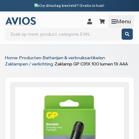
Naar inhoud
Op dinsdag besteld? Gratis in huis!
Menu
Zoeken
Home
›
Producten
›
Batterijen & verbruiksartikelen
›
Zaklampen / verlichting
›
Zaklamp GP C31X 100 lumen 1X AAA