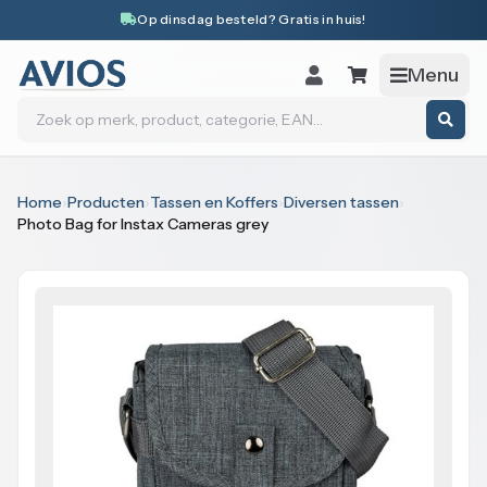
Naar inhoud
Op dinsdag besteld? Gratis in huis!
Menu
Zoeken
Home
›
Producten
›
Tassen en Koffers
›
Diversen tassen
›
Photo Bag for Instax Cameras grey