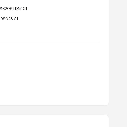
1620STD151C1
199028151