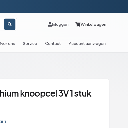
Inloggen
Winkelwagen
Over ons
Service
Contact
Account aanvragen
hium knoopcel 3V 1 stuk
ken