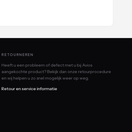
RETOURNEREN
Heeft u een probleem of defect met u bij Avios
aangekochte product? Bekijk dan onze retourprocedure
en wij helpen u zo snel mogelijk weer op weg.
Retour en service informatie