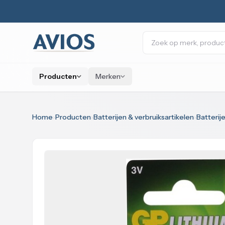
Naar inhoud
Zoeken
Producten
Merken
Home
›
Producten
›
Batterijen & verbruiksartikelen
›
Batterij