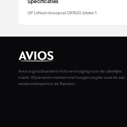
Specificaties
GP Lithium knoopcel CR1620, blister 1
Avios is groothandel in foto en imaging voor de zakelijke
markt. Wij leveren merken met toegevoegde waarde aan
wederverkopers in de Benelux.