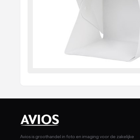
Avios is groothandel in foto en imaging voor de zakelijke