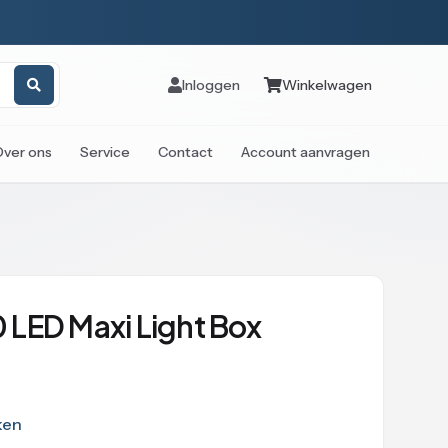
Inloggen
Winkelwagen
Over ons
Service
Contact
Account aanvragen
LED Maxi Light Box
ken