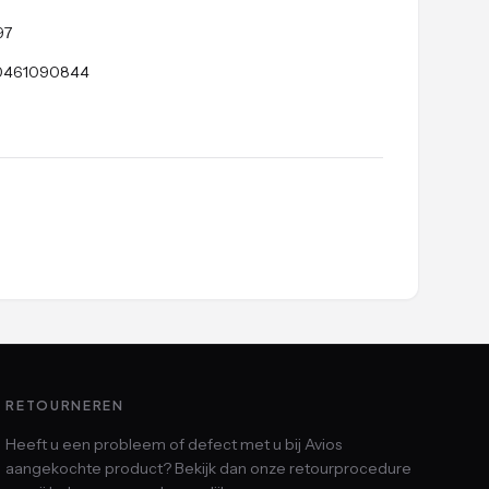
97
0461090844
RETOURNEREN
Heeft u een probleem of defect met u bij Avios
aangekochte product? Bekijk dan onze retourprocedure