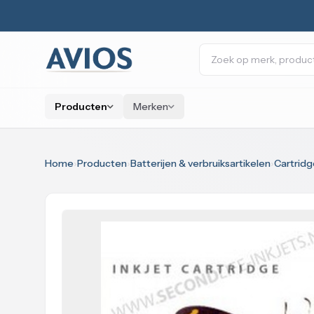
Naar inhoud
Zoeken
Producten
Merken
Home
›
Producten
›
Batterijen & verbruiksartikelen
›
Cartridg