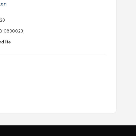
ken
223
810890023
d life