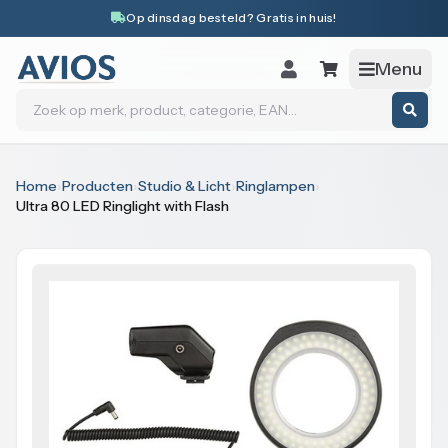
Naar inhoud
Op dinsdag besteld? Gratis in huis!
Menu
Zoeken
Home
›
Producten
›
Studio & Licht
›
Ringlampen
›
Ultra 80 LED Ringlight with Flash