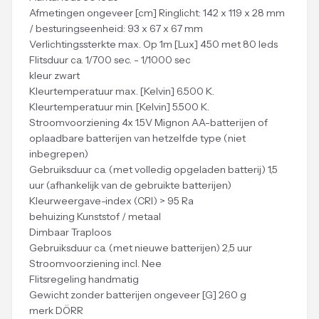
Afmetingen ongeveer [cm] Ringlicht: 142 x 119 x 28 mm
/ besturingseenheid: 93 x 67 x 67 mm
Verlichtingssterkte max. Op 1m [Lux] 450 met 80 leds
Flitsduur ca. 1/700 sec. - 1/1000 sec
kleur zwart
Kleurtemperatuur max. [Kelvin] 6.500 K.
Kleurtemperatuur min. [Kelvin] 5.500 K.
Stroomvoorziening 4x 1.5V Mignon AA-batterijen of
oplaadbare batterijen van hetzelfde type (niet
inbegrepen)
Gebruiksduur ca. (met volledig opgeladen batterij) 1,5
uur (afhankelijk van de gebruikte batterijen)
Kleurweergave-index (CRI) > 95 Ra
behuizing Kunststof / metaal
Dimbaar Traploos
Gebruiksduur ca. (met nieuwe batterijen) 2,5 uur
Stroomvoorziening incl. Nee
Flitsregeling handmatig
Gewicht zonder batterijen ongeveer [G] 260 g
merk DÖRR