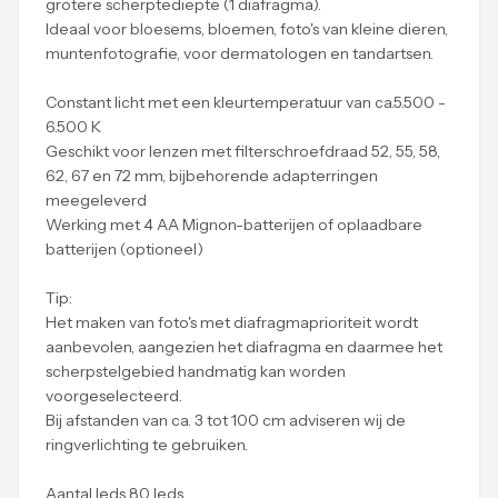
grotere scherptediepte (1 diafragma).
Ideaal voor bloesems, bloemen, foto's van kleine dieren,
muntenfotografie, voor dermatologen en tandartsen.
Constant licht met een kleurtemperatuur van ca.5.500 -
6.500 K
Geschikt voor lenzen met filterschroefdraad 52, 55, 58,
62, 67 en 72 mm, bijbehorende adapterringen
meegeleverd
Werking met 4 AA Mignon-batterijen of oplaadbare
batterijen (optioneel)
Tip:
Het maken van foto's met diafragmaprioriteit wordt
aanbevolen, aangezien het diafragma en daarmee het
scherpstelgebied handmatig kan worden
voorgeselecteerd.
Bij afstanden van ca. 3 tot 100 cm adviseren wij de
ringverlichting te gebruiken.
Aantal leds 80 leds