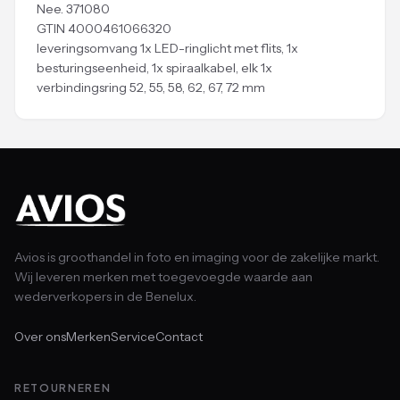
Nee. 371080
GTIN 4000461066320
leveringsomvang 1x LED-ringlicht met flits, 1x
besturingseenheid, 1x spiraalkabel, elk 1x
verbindingsring 52, 55, 58, 62, 67, 72 mm
Avios is groothandel in foto en imaging voor de zakelijke markt.
Wij leveren merken met toegevoegde waarde aan
wederverkopers in de Benelux.
Over ons
Merken
Service
Contact
RETOURNEREN