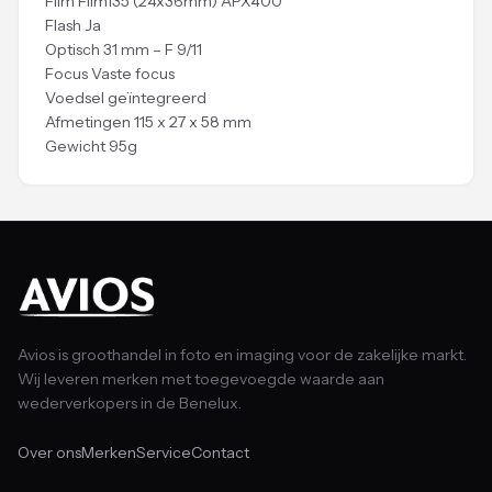
Film Film135 (24x36mm) APX400
Flash Ja
Optisch 31 mm – F 9/11
Focus Vaste focus
Voedsel geïntegreerd
Afmetingen 115 x 27 x 58 mm
Gewicht 95g
Avios is groothandel in foto en imaging voor de zakelijke markt.
Wij leveren merken met toegevoegde waarde aan
wederverkopers in de Benelux.
Over ons
Merken
Service
Contact