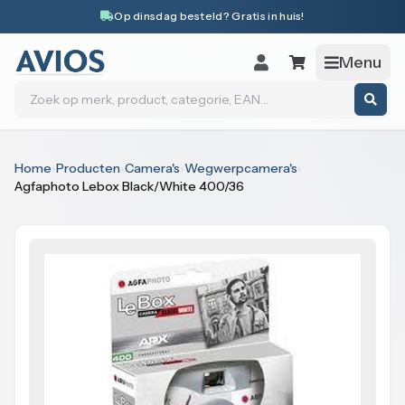
Naar inhoud
Op dinsdag besteld? Gratis in huis!
Menu
Zoeken
Home
›
Producten
›
Camera's
›
Wegwerpcamera's
›
Agfaphoto Lebox Black/White 400/36