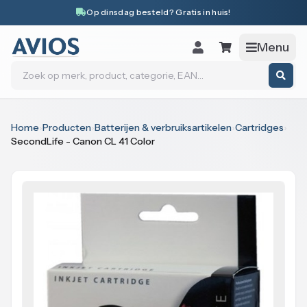
Naar inhoud
Op dinsdag besteld? Gratis in huis!
Menu
Zoeken
Home
›
Producten
›
Batterijen & verbruiksartikelen
›
Cartridges
›
SecondLife - Canon CL 41 Color