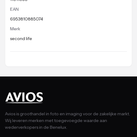
EAN
6953810885074
Merk
second life
Avios is groothandel in foto en imaging voor de zakelijke markt.
Wij leveren merken met toegevoegde waarde aan
wederverkopers in de Benelux.