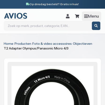
Naar inhoud
Op dinsdag besteld? Gratis in huis!
Menu
Zoeken
Home
›
Producten
›
Foto & video accessoires
›
Objectieven
›
T2 Adapter Olympus/Panasonic Micro 4/3