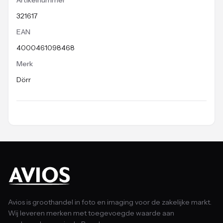
321617
EAN
4000461098468
Merk
Dörr
Avios is groothandel in foto en imaging voor de zakelijke markt.
Wij leveren merken met toegevoegde waarde aan