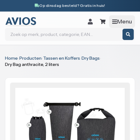
Naar inhoud
Op dinsdag besteld? Gratis in huis!
Menu
Zoeken
Home
›
Producten
›
Tassen en Koffers
›
Dry Bags
›
Dry Bag anthracite, 2 liters