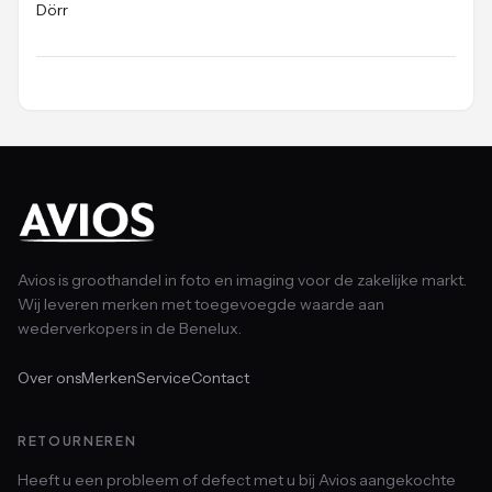
Dörr
Avios is groothandel in foto en imaging voor de zakelijke markt.
Wij leveren merken met toegevoegde waarde aan
wederverkopers in de Benelux.
Over ons
Merken
Service
Contact
RETOURNEREN
Heeft u een probleem of defect met u bij Avios aangekochte