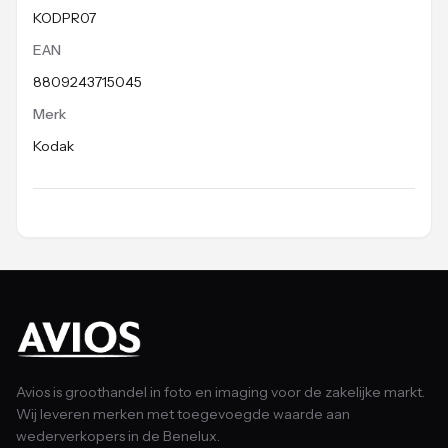
KODPR07
EAN
8809243715045
Merk
Kodak
Avios is groothandel in foto en imaging voor de zakelijke markt.
Wij leveren merken met toegevoegde waarde aan
wederverkopers in de Benelux.