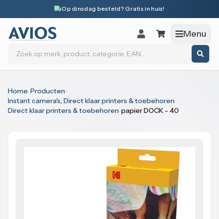
Naar inhoud
Op dinsdag besteld? Gratis in huis!
Menu
Zoeken
Home
›
Producten
›
Instant camera's, Direct klaar printers & toebehoren
›
Direct klaar printers & toebehoren
›
papier DOCK - 40