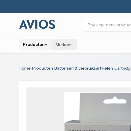
Naar inhoud
Zoeken
Producten
Merken
Home
›
Producten
›
Batterijen & verbruiksartikelen
›
Cartridg