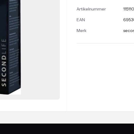
Artikelnummer
115110
EAN
6953
Merk
secon