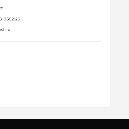
71
810892126
d life