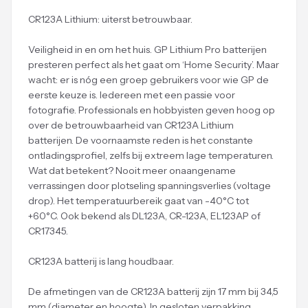
CR123A Lithium: uiterst betrouwbaar.
Veiligheid in en om het huis. GP Lithium Pro batterijen
presteren perfect als het gaat om ‘Home Security’. Maar
wacht: er is nóg een groep gebruikers voor wie GP de
eerste keuze is. Iedereen met een passie voor
fotografie. Professionals en hobbyisten geven hoog op
over de betrouwbaarheid van CR123A Lithium
batterijen. De voornaamste reden is het constante
ontladingsprofiel, zelfs bij extreem lage temperaturen.
Wat dat betekent? Nooit meer onaangename
verrassingen door plotseling spanningsverlies (voltage
drop). Het temperatuurbereik gaat van -40°C tot
+60°C. Ook bekend als DL123A, CR-123A, EL123AP of
CR17345.
CR123A batterij is lang houdbaar.
De afmetingen van de CR123A batterij zijn 17 mm bij 34,5
mm (diameter en hoogte). In gesloten verpakking