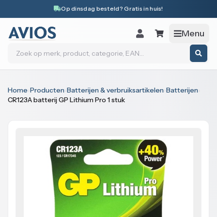
Naar inhoud
Op dinsdag besteld? Gratis in huis!
Menu
Zoeken
Home
›
Producten
›
Batterijen & verbruiksartikelen
›
Batterijen
›
CR123A batterij GP Lithium Pro 1 stuk