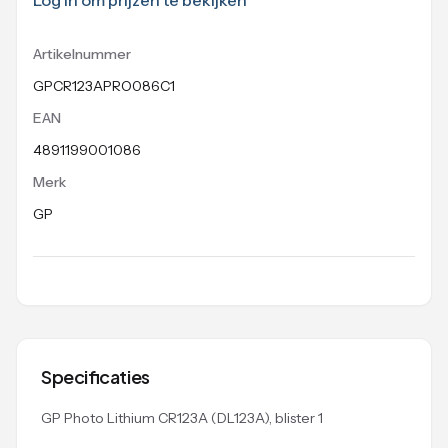
Log in om prijzen te bekijken
Artikelnummer
GPCR123APRO086C1
EAN
4891199001086
Merk
GP
Specificaties
GP Photo Lithium CR123A (DL123A), blister 1