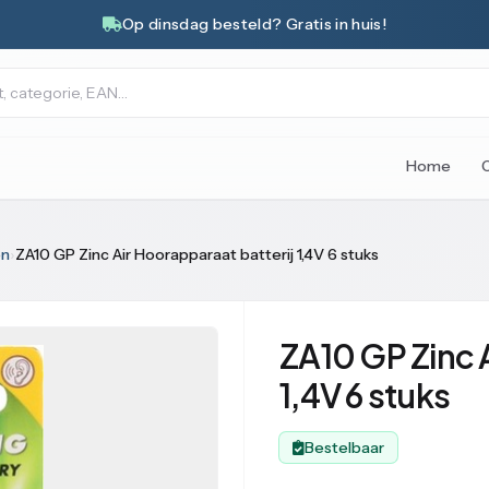
Op dinsdag besteld? Gratis in huis!
Home
en
›
ZA10 GP Zinc Air Hoorapparaat batterij 1,4V 6 stuks
ZA10 GP Zinc A
1,4V 6 stuks
Bestelbaar