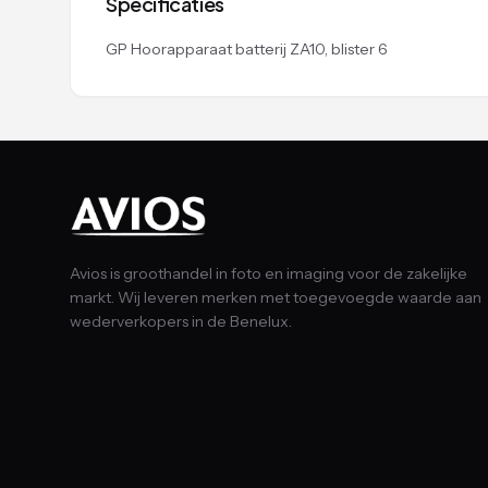
Specificaties
GP Hoorapparaat batterij ZA10, blister 6
Avios is groothandel in foto en imaging voor de zakelijke
markt. Wij leveren merken met toegevoegde waarde aan
wederverkopers in de Benelux.