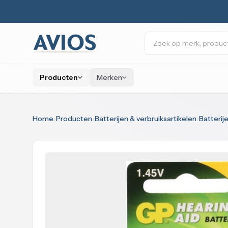
Naar inhoud
Zoeken
Producten
Merken
Home
›
Producten
›
Batterijen & verbruiksartikelen
›
Batterij