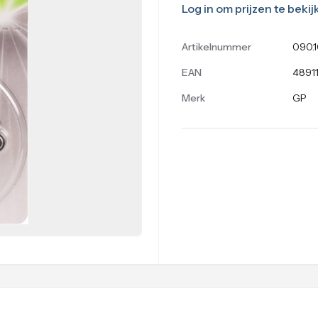
Log in om prijzen te bekij
Artikelnummer
090.
EAN
4891
Merk
GP