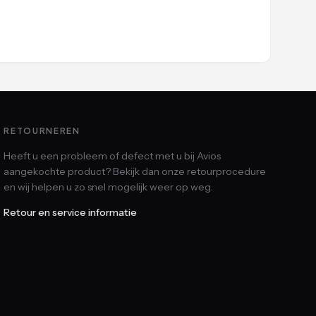
RETOURNEREN
Heeft u een probleem of defect met u bij Avios
aangekochte product? Bekijk dan onze retourprocedure
en wij helpen u zo snel mogelijk weer op weg.
Retour en service informatie