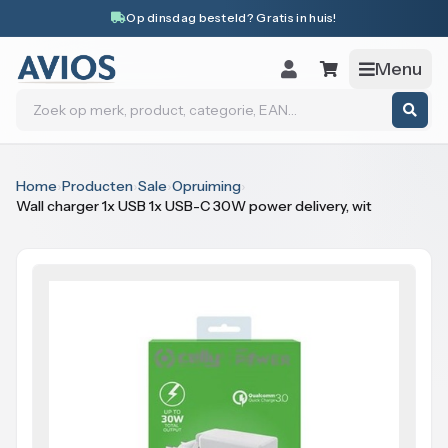
Naar inhoud
Op dinsdag besteld? Gratis in huis!
Menu
Zoeken
Home
›
Producten
›
Sale
›
Opruiming
›
Wall charger 1x USB 1x USB-C 30W power delivery, wit