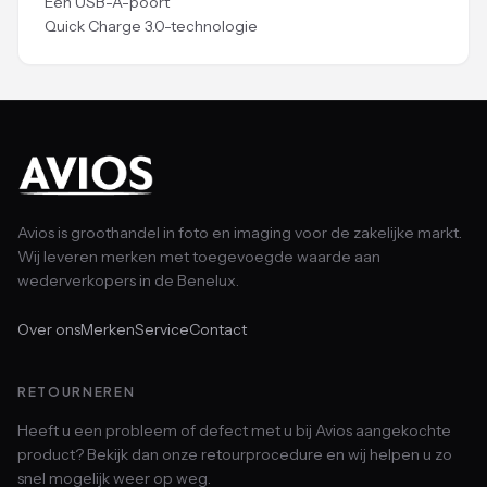
Eén USB-A-poort
Quick Charge 3.0-technologie
Avios is groothandel in foto en imaging voor de zakelijke markt.
Wij leveren merken met toegevoegde waarde aan
wederverkopers in de Benelux.
Over ons
Merken
Service
Contact
RETOURNEREN
Heeft u een probleem of defect met u bij Avios aangekochte
product? Bekijk dan onze retourprocedure en wij helpen u zo
snel mogelijk weer op weg.