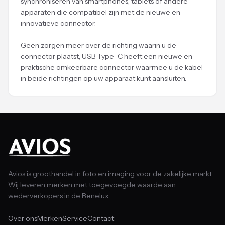
synchroniseren van smartphones, tablets of andere
apparaten die compatibel zijn met de nieuwe en
innovatieve connector.
Geen zorgen meer over de richting waarin u de
connector plaatst, USB Type-C heeft een nieuwe en
praktische omkeerbare connector waarmee u de kabel
in beide richtingen op uw apparaat kunt aansluiten.
Avios is groothandel in foto en imaging voor de zakelijke markt.
Wij leveren merken met toegevoegde waarde aan
wederverkopers in de Benelux.
Over ons
Merken
Service
Contact