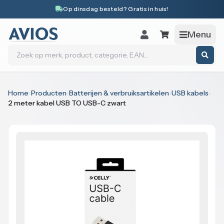
Naar inhoud
Op dinsdag besteld? Gratis in huis!
Menu
Zoeken
Home
›
Producten
›
Batterijen & verbruiksartikelen
›
USB kabels
›
2 meter kabel USB TO USB-C zwart