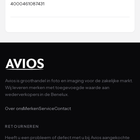
4000461087431
Avios is groothandel in foto en imaging voor de zakelijke markt.
Wij leveren merken met toegevoegde waarde aan
wederverkopers in de Benelux.
Over ons
Merken
Service
Contact
RETOURNEREN
Heeft u een probleem of defect met u bij Avios aangekochte