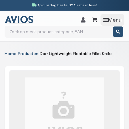
Naar inhoud
Op dinsdag besteld? Gratis in huis!
Menu
Zoeken
Home
›
Producten
›
Dorr Lightweight Floatable Fillet Knife