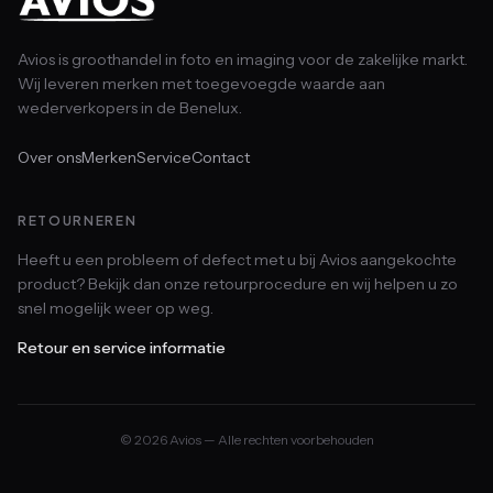
Avios is groothandel in foto en imaging voor de zakelijke markt.
Wij leveren merken met toegevoegde waarde aan
wederverkopers in de Benelux.
Over ons
Merken
Service
Contact
RETOURNEREN
Heeft u een probleem of defect met u bij Avios aangekochte
product? Bekijk dan onze retourprocedure en wij helpen u zo
snel mogelijk weer op weg.
Retour en service informatie
© 2026 Avios — Alle rechten voorbehouden