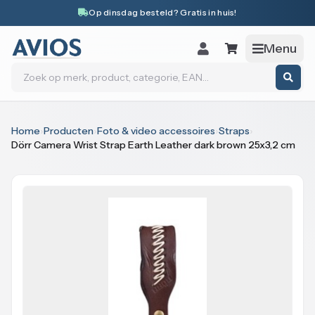
Naar inhoud
Op dinsdag besteld? Gratis in huis!
Menu
Zoeken
Home
›
Producten
›
Foto & video accessoires
›
Straps
›
Dörr Camera Wrist Strap Earth Leather dark brown 25x3,2 cm