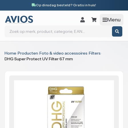
Naar inhoud
Op dinsdag besteld? Gratis in huis!
Menu
Zoeken
Home
›
Producten
›
Foto & video accessoires
›
Filters
›
DHG Super Protect UV Filter 67 mm