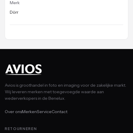
Merk
Dörr
Avios is groothandel in foto en imaging voor de zakelijke markt.
Wij leveren merken met toegevoegde waarde aan
wederverkopers in de Benelux.
Over ons
Merken
Service
Contact
RETOURNEREN