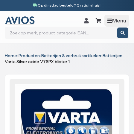
Naar inhoud
Op dinsdag besteld? Gratis in huis!
Menu
Zoeken
Home
›
Producten
›
Batterijen & verbruiksartikelen
›
Batterijen
›
Varta Silver oxide V76PX blister 1