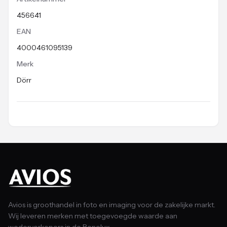
456641
EAN
4000461095139
Merk
Dörr
Avios is groothandel in foto en imaging voor de zakelijke markt.
Wij leveren merken met toegevoegde waarde aan