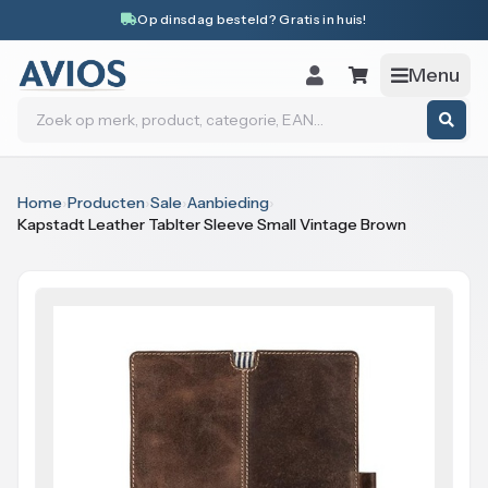
Naar inhoud
Op dinsdag besteld? Gratis in huis!
Menu
Zoeken
Home
›
Producten
›
Sale
›
Aanbieding
›
Kapstadt Leather Tablter Sleeve Small Vintage Brown